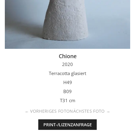
Chione
2020
Terracotta glasiert
H49
B09
T31 cm
VORHERIGES FOTO
NÄCHSTES FOTO
PRINT-/LIZENZANFRAGE